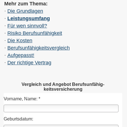
Mehr zum Thema:
·
Die Grundlagen
·
Leistungsumfang
·
Für wen sinnvoll?
·
Risiko Berufs­unfähig­keit
·
Die Kosten
·
Berufs­unfähig­keitsvergleich
·
Aufgepasst!
·
Der richtige Vertrag
Vergleich und Angebot Berufs­unfähig­
keitsversicherung
Vorname, Name: *
Geburts­datum: