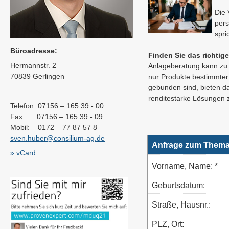
Die 
pers
spri
Büroadresse:
Finden Sie das richtig
Hermannstr. 2
Anlageberatung kann zu 
70839 Gerlingen
nur Produkte bestimmter 
gebunden sind, bieten d
renditestarke Lösungen 
Telefon: 07156 – 165 39 - 00
Fax: 07156 – 165 39 - 09
Mobil: 0172 – 77 87 57 8
sven.huber@consilium-ag.de
Anfrage zum Thema
» vCard
Vorname, Name: *
Geburts­datum:
Straße, Hausnr.:
PLZ, Ort: