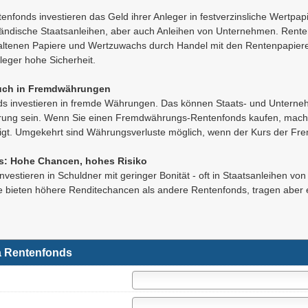
enfonds investieren das Geld ihrer Anleger in festverzinsliche Wertpa
ändische Staatsanleihen, aber auch Anleihen von Unternehmen. Rente
ltenen Papiere und Wertzuwachs durch Handel mit den Rentenpapiere
leger hohe Sicherheit.
auch in Fremdwährungen
nds investieren in fremde Währungen. Das können Staats- und Unterne
rung sein. Wenn Sie einen Fremdwährungs-Rentenfonds kaufen, mach
eigt. Umgekehrt sind Währungsverluste möglich, wenn der Kurs der Fre
s: Hohe Chancen, hohes Risiko
nvestieren in Schuldner mit geringer Bonität - oft in Staatsanleihen 
 bieten höhere Renditechancen als andere Rentenfonds, tragen aber ei
 Rentenfonds