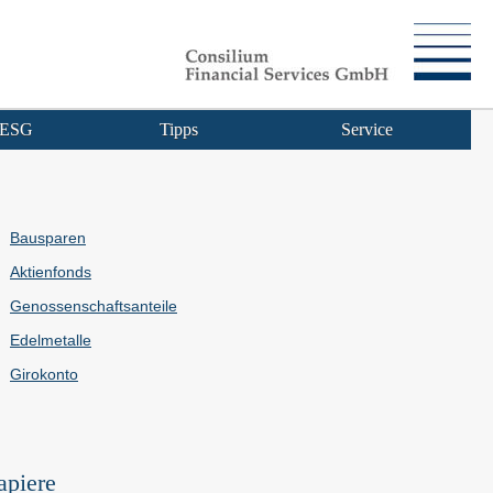
ESG
Tipps
Service
Bausparen
Aktienfonds
Genossenschaftsanteile
Edelmetalle
Giro­konto
apiere