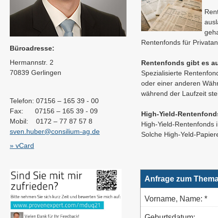
Rent
ausl
geha
Rentenfonds für Privatan
Büroadresse:
Hermannstr. 2
Rentenfonds gibt es 
70839 Gerlingen
Spezialisierte Rentenfo
oder einer anderen Wäh
während der Laufzeit st
Telefon: 07156 – 165 39 - 00
Fax: 07156 – 165 39 - 09
High-Yield-Rentenfond
Mobil: 0172 – 77 87 57 8
High-Yield-Rentenfonds i
sven.huber@consilium-ag.de
Solche High-Yeld-Papiere
» vCard
Anfrage zum Thema
Vorname, Name: *
Geburts­datum: